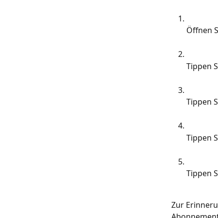
Öffnen S
Tippen S
Tippen S
Tippen S
Tippen 
Zur Erinneru
Abonnement 