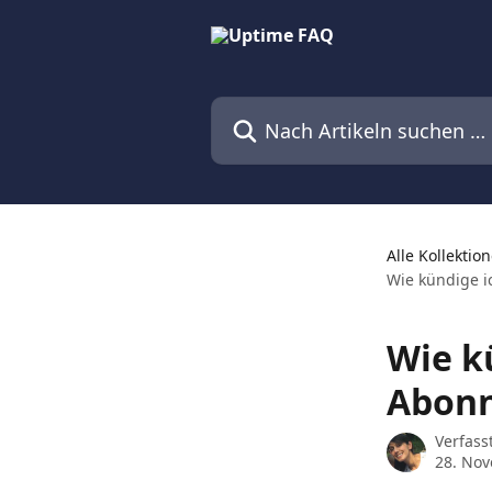
Zum Hauptinhalt springen
Nach Artikeln suchen …
Alle Kollektio
Wie kündige 
Wie k
Abonn
Verfass
28. No