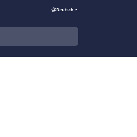
Deutsch