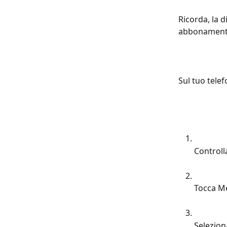
Ricorda, la d
abbonament
Sul tuo telef
Controll
Tocca M
Selezion