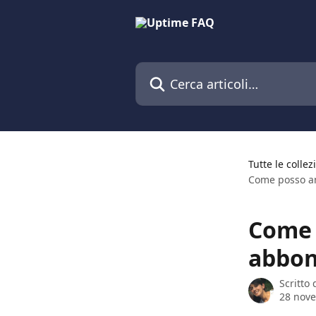
Vai al contenuto principale
Cerca articoli…
Tutte le collez
Come posso an
Come 
abbon
Scritto
28 nov