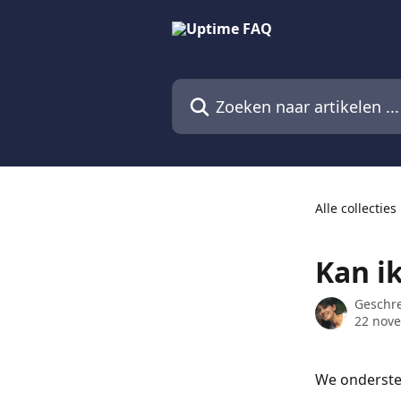
Naar de hoofdinhoud
Zoeken naar artikelen ...
Alle collecties
Kan i
Geschr
22 nov
We onderste