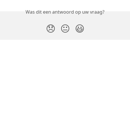
Was dit een antwoord op uw vraag?
😞
😐
😃