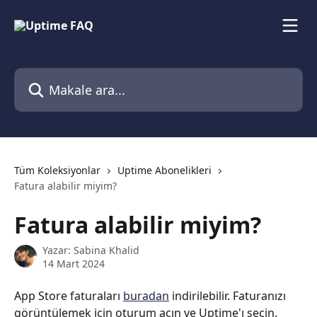
Ana içeriğe geç
Makale ara...
Tüm Koleksiyonlar
Uptime Abonelikleri
Fatura alabilir miyim?
Fatura alabilir miyim?
Yazar:
Sabina Khalid
14 Mart 2024
App Store faturaları 
buradan
 indirilebilir. Faturanızı 
görüntülemek için oturum açın ve Uptime'ı seçin.